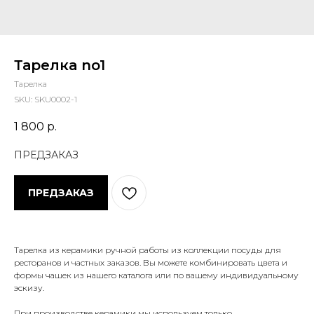
Тарелка no1
Тарелка
SKU:
SKU0002-1
1 800
р.
ПРЕДЗАКАЗ
Тарелка из керамики ручной работы из коллекции посуды для
ресторанов и частных заказов. Вы можете комбинировать цвета и
формы чашек из нашего каталога или по вашему индивидуальному
эскизу.
При производстве керамики мы используем только