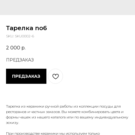
Тарелка no6
SKU:
SKU0002-6
2 000
р.
ПРЕДЗАКАЗ
Тарелка из керамики ручной работы из коллекции посуды для
ресторанов и частных заказов. Вы можете комбинировать цвета и
формы чашек из нашего каталога или по вашему индивидуальному
эскизу.
При производстве керамики мы используем только