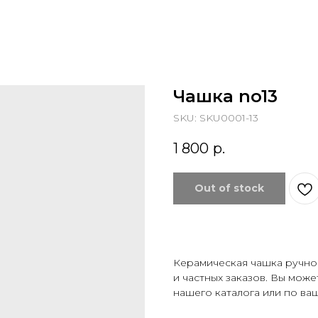
Чашка no13
SKU:
SKU0001-13
1 800
р.
Out of stock
Керамическая чашка ручно
и частных заказов. Вы мож
нашего каталога или по ва