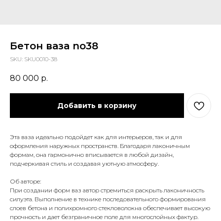
Бетон ваза no38
SKU:
SKU0010-38
80 000
р.
Добавить в корзину
Эта ваза идеально подойдет как для интерьеров, так и для
оформления наружных пространств. Благодаря лаконичным
формам, она гармонично вписывается в любой дизайн,
подчеркивая стиль и создавая уютную атмосферу.
Об авторе:
При создании форм ваз автор стремиться раскрыть лаконичность
силуэта. Выполнение в технике последовательного формирования
слоев бетона и полихромного стекловолокна обеспечивает высокую
прочность и дает безграничное поле для многослойных фактур.