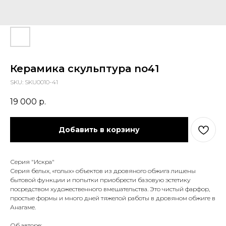
Керамика скульптура no41
SKU:
SKU0010-41
19 000
р.
Добавить в корзину
Серия "Искра"
Серия белых, «голых» объектов из дровяного обжига лишены
бытовой функции и попытки приобрести базовую эстетику
посредством художественного вмешательства. Это чистый фарфор,
простые формы и много дней тяжелой работы в дровяном обжиге в
Анагаме.
Об авторе: